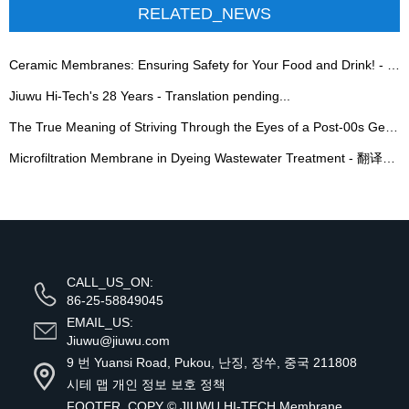
RELATED_NEWS
Ceramic Membranes: Ensuring Safety for Your Food and Drink! - 翻译中...
Jiuwu Hi-Tech's 28 Years - Translation pending...
The True Meaning of Striving Through the Eyes of a Post-00s Generation - 翻译中...
Microfiltration Membrane in Dyeing Wastewater Treatment - 翻译中...
CALL_US_ON:
86-25-58849045
EMAIL_US:
Jiuwu@jiuwu.com
9 번 Yuansi Road, Pukou, 난징, 장쑤, 중국 211808
시테 맵
개인 정보 보호 정책
FOOTER_COPY ©
JIUWU HI-TECH Membrane