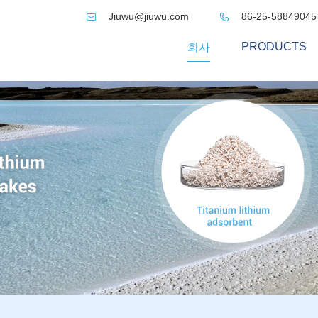
Jiuwu@jiuwu.com
86-25-58849045


PRODUCTS
회사