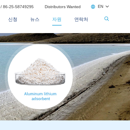

EN
 / 86-25-58749295
Distributors Wanted

신청
뉴스
자원
연락처