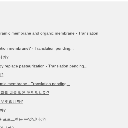
ceramic membrane and organic membrane - Translation
ltration membrane? - Translation pending...
니까?
replace pasteurization - Translation pending...
?
amic membrane - Translation pending...
여과의 차이점은 무엇입니까?
 무엇입니까?
까?
응용 프로그램은 무엇입니까?